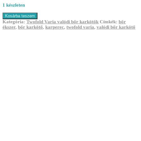
1 készleten
Twofold
Kosárba teszem
Varia
Kategória:
Twofold Varia valódi bőr karkötők
Címkék:
bőr
valódi
ékszer
,
bőr karkötő
,
karperec
,
twofold varia
,
valódi bőr karkötő
bőr
karkötő
mennyiség
Twofold mini valódi bőr karkötő
7 500,00
Ft
Kosárba teszem
Twofold mini valódi bőr karkötő
7 500,00
Ft
Kosárba teszem