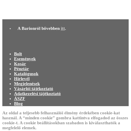
Twofold Varia valódi bőr karkötő
4 500,00
Ft
Tovább olvasom
A Barionról bővebben
itt
.
Bolt
Események
Kosár
Pénztár
Katalógusok
Hírlevél
Megjelenések
Vásárlói tájékoztató
Adatkezelési tájékoztató
ÁSZF
Blog
Az oldal a teljesebb felhasználói élmény érdekében cookie-kat
használ. A “minden cookie” gombra kattintva elfogadod az összes
cookie-t. A cookie beállításokban szabadon is kiválaszthatók a
megfelelő elemek.