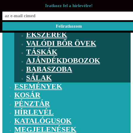
Iratkozz fel a hírlevélre!
BOLT
ESEMÉNYEK
ÉKSZEREK
VALÓDI BŐR ÖVEK
TÁSKÁK
AJÁNDÉKDOBOZOK
BABASZOBA
SÁLAK
ESEMÉNYEK
KOSÁR
PÉNZTÁR
HÍRLEVÉL
KATALÓGUSOK
MEGJELENÉSEK