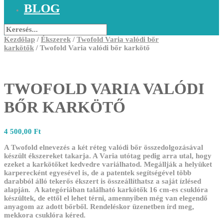
BLOG
Kezdőlap
/
Ékszerek
/
Twofold Varia valódi bőr
karkötők
/ Twofold Varia valódi bőr karkötő
TWOFOLD VARIA VALÓDI
BŐR KARKÖTŐ
4 500,00
Ft
A Twofold elnevezés a két réteg valódi bőr összedolgozásával
készült ékszereket takarja. A Varia utótag pedig arra utal, hogy
ezeket a karkötőket kedvedre variálhatod. Megállják a helyüket
karperecként egyesével is, de a patentek segítségével több
darabból álló tekerős ékszert is összeállíthatsz a saját ízlésed
alapján. A kategóriában található karkötők 16 cm-es csuklóra
készültek, de ettől el lehet térni, amennyiben még van elegendő
anyagom az adott bőrből. Rendeléskor üzenetben írd meg,
mekkora csuklóra kéred.