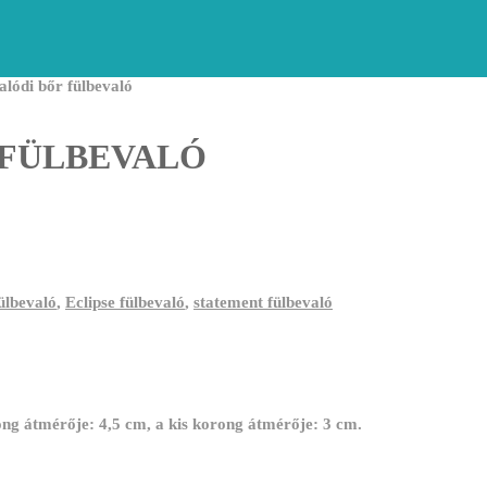
alódi bőr fülbevaló
 FÜLBEVALÓ
ülbevaló
,
Eclipse fülbevaló
,
statement fülbevaló
ong átmérője: 4,5 cm, a kis korong átmérője: 3 cm.