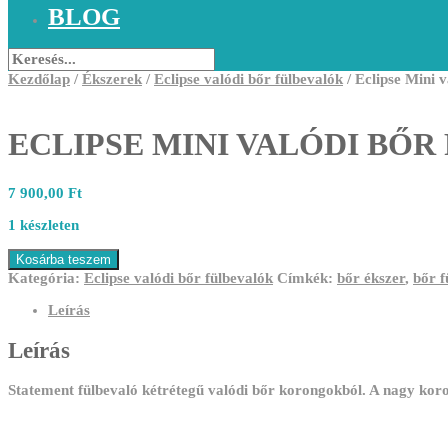
BLOG
Kezdőlap
/
Ékszerek
/
Eclipse valódi bőr fülbevalók
/ Eclipse Mini v
ECLIPSE MINI VALÓDI BŐR
7 900,00
Ft
1 készleten
Eclipse
Kosárba teszem
Mini
Kategória:
Eclipse valódi bőr fülbevalók
Címkék:
bőr ékszer
,
bőr f
valódi
bőr
Leírás
fülbevaló
mennyiség
Leírás
Statement fülbevaló kétrétegű valódi bőr korongokból. A nagy kor