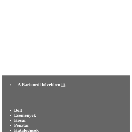
6 500,00
Ft
Kosárba teszem
Twofold Twist fülbevaló
6 500,00
Ft
Kosárba teszem
Twofold Twist fülbevaló
6 500,00
Ft
Kosárba teszem
A Barionról bővebben
itt
.
Bolt
Események
Kosár
Pénztár
Katalógusok