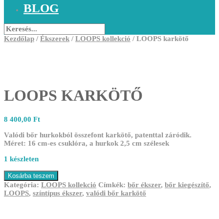
BLOG
Kezdőlap
/
Ékszerek
/
LOOPS kollekció
/ LOOPS karkötő
LOOPS KARKÖTŐ
8 400,00
Ft
Valódi bőr hurkokból összefont karkötő, patenttal záródik.
Méret: 16 cm-es csuklóra, a hurkok 2,5 cm szélesek
1 készleten
LOOPS
Kosárba teszem
karkötő
Kategória:
LOOPS kollekció
Címkék:
bőr ékszer
,
bőr kiegészítő
,
mennyiség
LOOPS
,
színtípus ékszer
,
valódi bőr karkötő