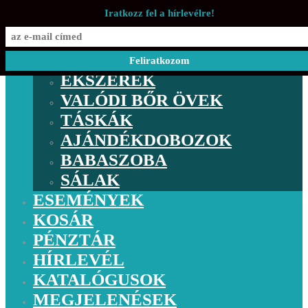
Iratkozz fel a hírlevélre!
BOLT
ESEMÉNYEK
ÉKSZEREK
VALÓDI BŐR ÖVEK
TÁSKÁK
AJÁNDÉKDOBOZOK
BABASZOBA
SÁLAK
ESEMÉNYEK
KOSÁR
PÉNZTÁR
HÍRLEVÉL
KATALÓGUSOK
MEGJELENÉSEK